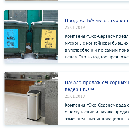
Продажа Б/У мусорных кон
25.01.2019
Компания «Эко-Сервис» предл
мусорные контейнеры бывших
в употреблении по самым при
ценам. Это выгодное предложе
компаний, занимающихся сбор
вывозом мусора, управляющим
ТСЖ, а также организациям
Начало продаж сенсорных
ведер EKO™
25.01.2019
Компания «Эко-Сервис» рада 
о поступлении и начале прода
замечательных инновационных
EKO™ – ведущего ...