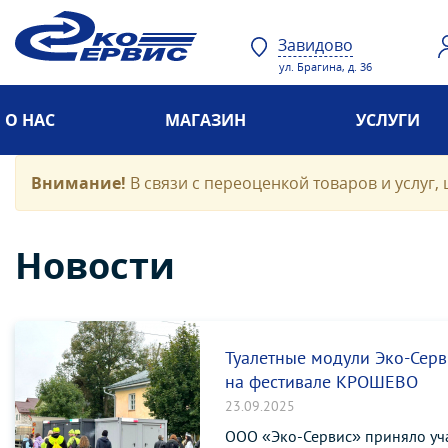
Завидово
ул. Брагина, д. 36
О НАС
МАГАЗИН
УСЛУГИ
Внимание!
В связи с переоценкой товаров и услуг, 
Новости
Туалетные модули Эко-Серв
на фестивале КРОШЕВО
23.09.2025
ООО «Эко-Сервис» приняло уч