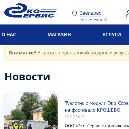
Завидово
ул. Брагина, д. 36
О НАС
МАГАЗИН
УСЛУГИ
Внимание!
В связи с переоценкой товаров и услуг, 
Новости
Туалетные модули Эко-Серв
на фестивале КРОШЕВО
23.09.2025
ООО «Эко-Сервис» приняло уч