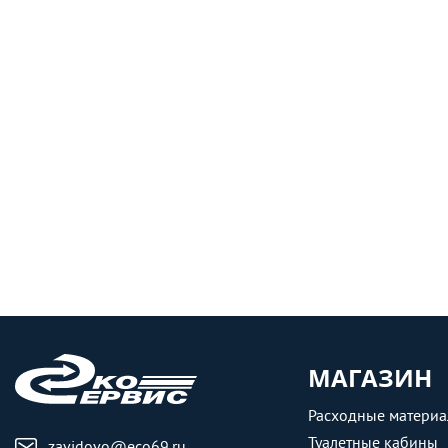
МАГАЗИН
Расходные матери
Туалетные кабины
zavidovo@eco69.ru